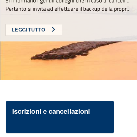
Si informano i gentili Colleghi che in caso di cancellazione a richiesta o per trasferimento ad altro ordine la P.E.C. attivata dall'Ordine dei Medici di Taranto con dominio @ta.omceo.it, sarà cancellata dal mese successivo alla cancellazione.
Pertanto si invita ad effettuare il backup della propria corrispondenza, che non sarà più accessibile dalla scadenza suddetta.
LEGGI TUTTO
Iscrizioni e cancellazioni