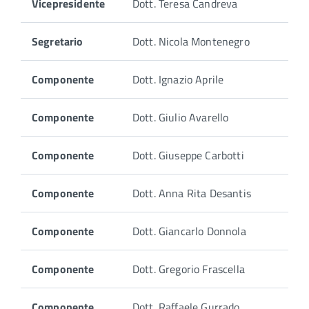
Vicepresidente
Dott. Teresa Candreva
che
compongono
Segretario
Dott. Nicola Montenegro
la
Commissione
Albo
Componente
Dott. Ignazio Aprile
Medici:
Componente
Dott. Giulio Avarello
Componente
Dott. Giuseppe Carbotti
Componente
Dott. Anna Rita Desantis
Componente
Dott. Giancarlo Donnola
Componente
Dott. Gregorio Frascella
Componente
Dott. Raffaele Gurrado