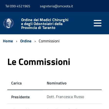
Tel 099 4521965
segreteria@omceota.it
Ordine dei Medici Chirurghi
e degli Odontoiatri della
Provincia di Taranto
Home
Ordine
Commissioni
Le Commissioni
Carica
Nominativo
Di
Dott. Francesca Russo
Presidente
seguito
i
membri