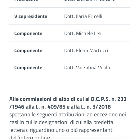
seguito
i
membri
Vicepresidente
Dott. Ilaria Fricelli
che
compongono
Componente
Dott. Michele Lisi
la
Commissione
Albo
Componente
Dott. Elena Martucci
Odontoiatri:
Componente
Dott. Valentina Vuolo
Alle commissioni di albo di cui al D.C.P.S. n. 233
/1946 alla L. n. 409/85 e alla L. n. 3/2018
spettano le seguenti attribuzioni ad eccezione nei
casi in cui le designazioni di cui alla predetta
lettera c riguardino uno o più rappresentanti
dell’intero ordine