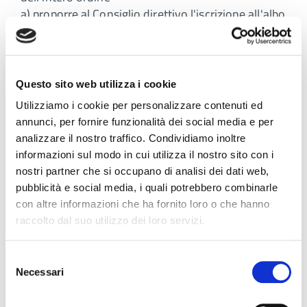
a) proporre al Consiglio direttivo l'iscrizione all'albo
del professionista;
b) assumere, nel rispetto dell'integrità funzionale
dell'Ordine, la rappresentanza esponenziale della
professione e, negli Ordini con più albi, esercitare
Questo sito web utilizza i cookie
le attribuzioni di cui alle lettere c), d) ed e) del
Utilizziamo i cookie per personalizzare contenuti ed
comma 1, del D.C.P.S n. 233 del 1946 art. 3
annunci, per fornire funzionalità dei social media e per
eccettuati i casi in cui le designazioni di cui alla
analizzare il nostro traffico. Condividiamo inoltre
suddetta lettera c) concernono uno o più
informazioni sul modo in cui utilizza il nostro sito con i
rappresentanti dell'intero Ordine;
nostri partner che si occupano di analisi dei dati web,
c) adottare e dare esecuzione ai provvedimenti
pubblicità e social media, i quali potrebbero combinarle
disciplinari nei confronti di tutti gli iscritti all'albo e
con altre informazioni che ha fornito loro o che hanno
a tutte le altre disposizioni di Ordine disciplinare e
raccolto dal suo utilizzo dei loro servizi.
sanzionatorio contenute nelle leggi e nei
regolamenti in vigore;
Selezione
d) esercitare le funzioni gestionali comprese
Necessari
del
nell'ambito delle competenze proprie, come
consenso
individuate dalla legge e dallo statuto;