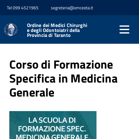
Tel 099 4521965
segreteria@omceota.it
Home
Formazione
Formazione Specifica MG
Ordine dei Medici Chirurghi
e degli Odontoiatri della
Provincia di Taranto
Pubblicato: 07 Febbraio 2022
Corso di Formazione
Specifica in Medicina
Generale