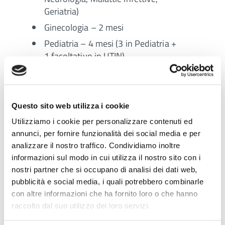
Geriatria)
Ginecologia – 2 mesi
Pediatria – 4 mesi (3 in Pediatria +
1 facoltativo in UTIN)
Pronto Soccorso – 3 mesi
Chirurgia Generale – 3 mesi (2 in
Chirurgia + 1 facoltativo tra ORL ,
Questo sito web utilizza i cookie
Neurochirurgia, Chirurgia
Utilizziamo i cookie per personalizzare contenuti ed
Vascolare, Oftalmologia o Urologia)
annunci, per fornire funzionalità dei social media e per
analizzare il nostro traffico. Condividiamo inoltre
Al termine di ciascun periodo formativo i vari tutor
informazioni sul modo in cui utilizza il nostro sito con i
sono tenuti ad elaborare un voto ed un giudizio
nostri partner che si occupano di analisi dei dati web,
del medico in formazione.
pubblicità e social media, i quali potrebbero combinarle
con altre informazioni che ha fornito loro o che hanno
raccolto dal suo utilizzo dei loro servizi.
Il corso richiede un impegno a tempo pieno