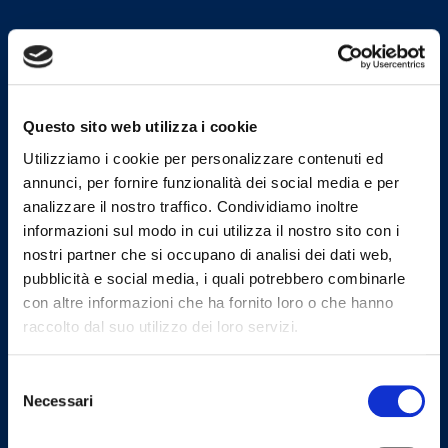
Indirizzi email
Email Segreteria
segreteria@omceota.it
Questo sito web utilizza i cookie
Email Presidenza
Utilizziamo i cookie per personalizzare contenuti ed
presidenza@omceota.it
annunci, per fornire funzionalità dei social media e per
Email Presidente CAO
analizzare il nostro traffico. Condividiamo inoltre
presidente.cao@omceota.it
informazioni sul modo in cui utilizza il nostro sito con i
nostri partner che si occupano di analisi dei dati web,
Email PEC
segreteria.ta@postecert.it
pubblicità e social media, i quali potrebbero combinarle
con altre informazioni che ha fornito loro o che hanno
raccolto dal suo utilizzo dei loro servizi.
Uffici
Selezione
Necessari
del
Indirizzo
consenso
Via Crispi, 107 - Taranto 74123