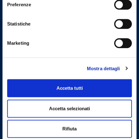
Preferenze
tel
(+39) 099 4521965
Statistiche
fax
(+39) 099 4527102
Marketing
Codici istituzionali
Mostra dettagli
Codice IPA
odmc_073
Accetta tutti
Codice Univoco Ufficio
UFHNRV
Codice fiscale
Accetta selezionati
80005790730
Rifiuta